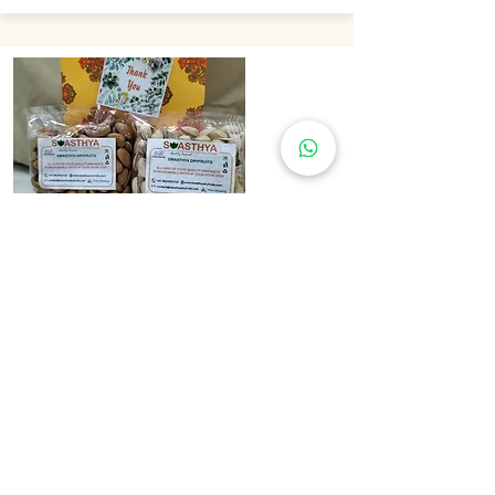
Couple
2 Items : 400 Gms
Book Now
Rs. 480