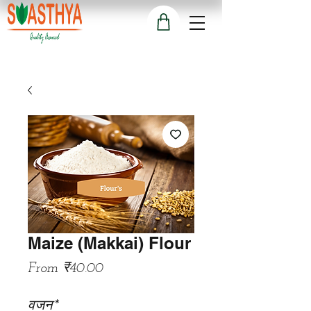
Maize (Makkai) Flour
Sale
From
₹40.00
Price
वजन
*